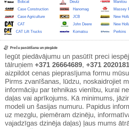
Bobcat
Deutz
Manitou
Case Construction
Hanomag
Massey 
Case Agriculture
JCB
New Holl
CAT
John Deere
New Holla
CAT Lift Trucks
Komatsu
Perkins
Preču pasūtīšana un piegāde
Iegūt piedāvājumu un pasūtīt preci ies
tālruņiem
+371 26664689
,
+371 202018
aizpildot cenas pieprasījuma formu mūsu
Pirms zvanīšanas, lūdzu, noskaidrojiet 
informāciju par tehnikas vienību, kurai 
daļas vai aprīkojums. Kā minimums, jāzin
modeli un šasijas numuru. Papidus informā
uz mezglu, piemēram dzinēju, informatīv
vajadzīgas dzinēja daļas) ļaus mums ātr