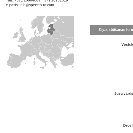
Tālr.: +371 26664689; +371 20201819
e-pasts:
info@specteh-rd.com
Ziņas sūtīšanas for
Vēstul
Jūsu vārd
Droš