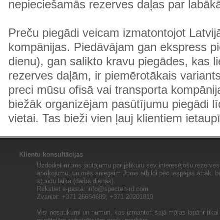
nepieciešamās rezerves daļas par labā
Preču piegādi veicam izmatontojot Latvij
kompānijas. Piedāvājam gan ekspress pi
dienu), gan salikto kravu piegādes, kas
rezerves daļām, ir piemērotākais variants
preci mūsu ofisā vai transporta kompānija
biežāk organizējam pasūtījumu piegādi lī
vietai. Tas bieži vien ļauj klientiem ietaup
Klientu konsultācijas
Uzdodiet mums jautājumu par jebkuru sev interesējošu rezerves 
aprīkojumu, un mēs sniegsim Jums atbildi pēc iespējas ātrāk, b
stundu laikā (darba dienās).
Rakstiet e-pastā:
info@specteh-rd.com
Zvaniet: +371 26664689; +371 20201819
Visi nosaukumi un numuri, kas izmantoti šajā mājas lapā ir tika