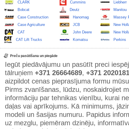
CLARK
Cummins
Liebherr
Bobcat
Deutz
Manitou
Case Construction
Hanomag
Massey 
Case Agriculture
JCB
New Holl
CAT
John Deere
New Holla
CAT Lift Trucks
Komatsu
Perkins
Preču pasūtīšana un piegāde
Iegūt piedāvājumu un pasūtīt preci ies
tālruņiem
+371 26664689
,
+371 202018
aizpildot cenas pieprasījuma formu mūsu
Pirms zvanīšanas, lūdzu, noskaidrojiet 
informāciju par tehnikas vienību, kurai 
daļas vai aprīkojums. Kā minimums, jāzin
modeli un šasijas numuru. Papidus informā
uz mezglu, piemēram dzinēju, informatīv