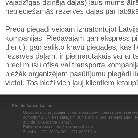
vajadzīgas dzinēja daļas) ļaus mums ātr
nepieciešamās rezerves daļas par labā
Preču piegādi veicam izmatontojot Latvij
kompānijas. Piedāvājam gan ekspress pi
dienu), gan salikto kravu piegādes, kas
rezerves daļām, ir piemērotākais variants
preci mūsu ofisā vai transporta kompānija
biežāk organizējam pasūtījumu piegādi lī
vietai. Tas bieži vien ļauj klientiem ietaup
Klientu konsultācijas
Uzdodiet mums jautājumu par jebkuru sev interesējošu rezerves 
aprīkojumu, un mēs sniegsim Jums atbildi pēc iespējas ātrāk, b
stundu laikā (darba dienās).
Rakstiet e-pastā:
info@specteh-rd.com
Zvaniet: +371 26664689; +371 20201819