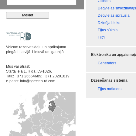
Cilindrs
Degvielas smidzinātājs
Degvielas sprausla
Dzinēja bloks
Eļļas sūknis
Filtri
Veicam rezerves daļu un aprīkojuma
piegādi Latvijā, Lietuvā un Igaunijā.
Elektronika un apgaismo
Ģenerators
Mūs var atrast:
Starta ielā 1, Rīgā, LV-1026.
Tālr.: +371 26664689; +371 20201819
Dzesēšanas sistēma
e-pasts:
info@specteh-rd.com
Eļļas radiators