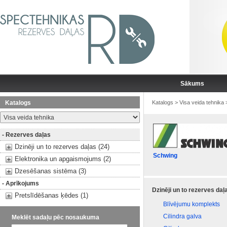
Sākums
Katalogs
Katalogs
>
Visa veida tehnika
- Rezerves daļas
Dzinēji un to rezerves daļas (24)
Schwing
Elektronika un apgaismojums (2)
Dzesēšanas sistēma (3)
- Aprīkojums
Dzinēji un to rezerves daļ
Pretslīdēšanas ķēdes (1)
Blīvējumu komplekts
Cilindra galva
Meklēt sadaļu pēc nosaukuma