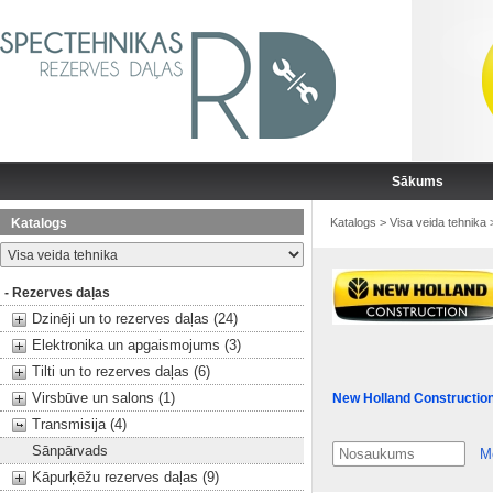
Sākums
Katalogs
Katalogs
>
Visa veida tehnika
- Rezerves daļas
Dzinēji un to rezerves daļas (24)
Elektronika un apgaismojums (3)
Tilti un to rezerves daļas (6)
Virsbūve un salons (1)
New Holland Constructio
Transmisija (4)
Sānpārvads
M
Kāpurķēžu rezerves daļas (9)