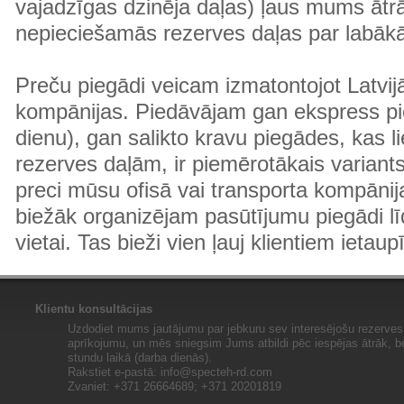
vajadzīgas dzinēja daļas) ļaus mums ātr
nepieciešamās rezerves daļas par labā
Preču piegādi veicam izmatontojot Latvij
kompānijas. Piedāvājam gan ekspress pi
dienu), gan salikto kravu piegādes, kas
rezerves daļām, ir piemērotākais variants
preci mūsu ofisā vai transporta kompānija
biežāk organizējam pasūtījumu piegādi lī
vietai. Tas bieži vien ļauj klientiem ietaup
Klientu konsultācijas
Uzdodiet mums jautājumu par jebkuru sev interesējošu rezerves 
aprīkojumu, un mēs sniegsim Jums atbildi pēc iespējas ātrāk, b
stundu laikā (darba dienās).
Rakstiet e-pastā:
info@specteh-rd.com
Zvaniet: +371 26664689; +371 20201819