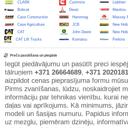
CLARK
Cummins
Liebherr
Bobcat
Deutz
Manitou
Case Construction
Hanomag
Massey 
Case Agriculture
JCB
New Holl
CAT
John Deere
New Holla
CAT Lift Trucks
Komatsu
Perkins
Preču pasūtīšana un piegāde
Iegūt piedāvājumu un pasūtīt preci ies
tālruņiem
+371 26664689
,
+371 202018
aizpildot cenas pieprasījuma formu mūsu
Pirms zvanīšanas, lūdzu, noskaidrojiet 
informāciju par tehnikas vienību, kurai 
daļas vai aprīkojums. Kā minimums, jāzin
modeli un šasijas numuru. Papidus informā
uz mezglu, piemēram dzinēju, informatīv