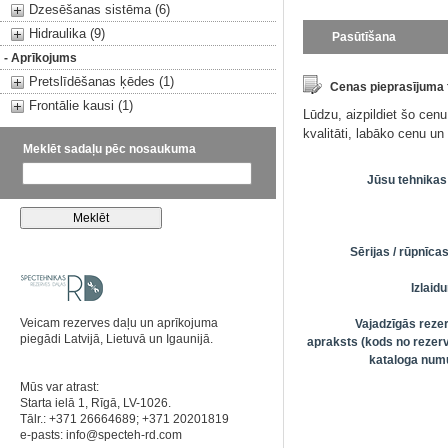
Dzesēšanas sistēma (6)
Hidraulika (9)
Pasūtīšana
- Aprīkojums
Pretslīdēšanas ķēdes (1)
Cenas pieprasījuma
Frontālie kausi (1)
Lūdzu, aizpildiet šo cen
kvalitāti, labāko cenu u
Meklēt sadaļu pēc nosaukuma
Jūsu tehnikas
Sērijas / rūpnīc
Izlai
Veicam rezerves daļu un aprīkojuma
Vajadzīgās reze
piegādi Latvijā, Lietuvā un Igaunijā.
apraksts (kods no rezerv
kataloga numu
Mūs var atrast:
Starta ielā 1, Rīgā, LV-1026.
Tālr.: +371 26664689; +371 20201819
e-pasts:
info@specteh-rd.com