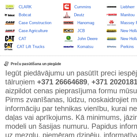
CLARK
Cummins
Liebherr
Bobcat
Deutz
Manitou
Case Construction
Hanomag
Massey 
Case Agriculture
JCB
New Holl
CAT
John Deere
New Holla
CAT Lift Trucks
Komatsu
Perkins
Preču pasūtīšana un piegāde
Iegūt piedāvājumu un pasūtīt preci ies
tālruņiem
+371 26664689
,
+371 202018
aizpildot cenas pieprasījuma formu mūsu
Pirms zvanīšanas, lūdzu, noskaidrojiet 
informāciju par tehnikas vienību, kurai 
daļas vai aprīkojums. Kā minimums, jāzin
modeli un šasijas numuru. Papidus informā
uz mezglu, piemēram dzinēju, informatīv