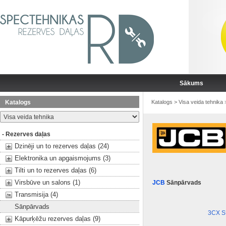
Sākums
Katalogs
Katalogs
>
Visa veida tehnika
- Rezerves daļas
Dzinēji un to rezerves daļas (24)
Elektronika un apgaismojums (3)
Tilti un to rezerves daļas (6)
Virsbūve un salons (1)
JCB
Sānpārvads
Transmisija (4)
Sānpārvads
3CX 
Kāpurķēžu rezerves daļas (9)