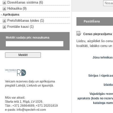
Dzesēšanas sistēma (6)
Hidraulika (9)
- Aprīkojums
Pretslīdēšanas ķēdes (1)
Pasūtīšana
Frontālie kausi (1)
Cenas pieprasījuma
Meklēt sadaļu pēc nosaukuma
Lūdzu, aizpildiet šo cen
kvalitāti, labāko cenu u
Jūsu tehnikas
Sērijas / rūpnīc
Veicam rezerves daļu un aprīkojuma
Izlai
piegādi Latvijā, Lietuvā un Igaunijā.
Vajadzīgās reze
Mūs var atrast:
apraksts (kods no rezerv
Starta ielā 1, Rīgā, LV-1026.
kataloga numu
Tālr.: +371 26664689; +371 20201819
e-pasts:
info@specteh-rd.com