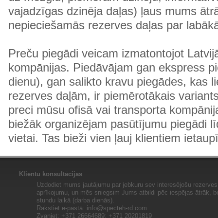
vajadzīgas dzinēja daļas) ļaus mums ātr
nepieciešamās rezerves daļas par labā
Preču piegādi veicam izmatontojot Latvij
kompānijas. Piedāvājam gan ekspress pi
dienu), gan salikto kravu piegādes, kas
rezerves daļām, ir piemērotākais variants
preci mūsu ofisā vai transporta kompānija
biežāk organizējam pasūtījumu piegādi lī
vietai. Tas bieži vien ļauj klientiem ietaup
Klientu konsultācijas
Uzdodiet mums jautājumu par jebkuru sev interesējošu rezerves 
aprīkojumu, un mēs sniegsim Jums atbildi pēc iespējas ātrāk, b
stundu laikā (darba dienās).
Rakstiet e-pastā:
info@specteh-rd.com
Zvaniet: +371 26664689; +371 20201819