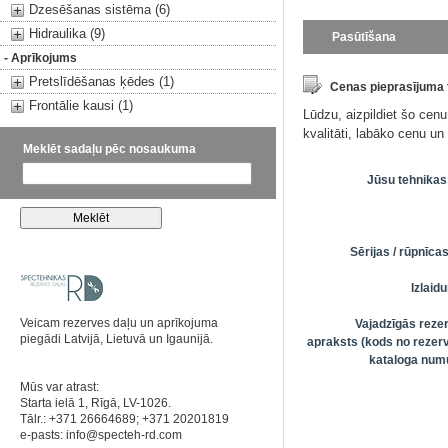
Dzesēšanas sistēma (6)
Hidraulika (9)
Pasūtīšana
- Aprīkojums
Pretslīdēšanas ķēdes (1)
Cenas pieprasījuma
Frontālie kausi (1)
Lūdzu, aizpildiet šo cen
kvalitāti, labāko cenu u
Meklēt sadaļu pēc nosaukuma
Jūsu tehnikas
Sērijas / rūpnīc
Izlai
Veicam rezerves daļu un aprīkojuma
Vajadzīgās reze
piegādi Latvijā, Lietuvā un Igaunijā.
apraksts (kods no rezerv
kataloga numu
Mūs var atrast:
Starta ielā 1, Rīgā, LV-1026.
Tālr.: +371 26664689; +371 20201819
e-pasts:
info@specteh-rd.com