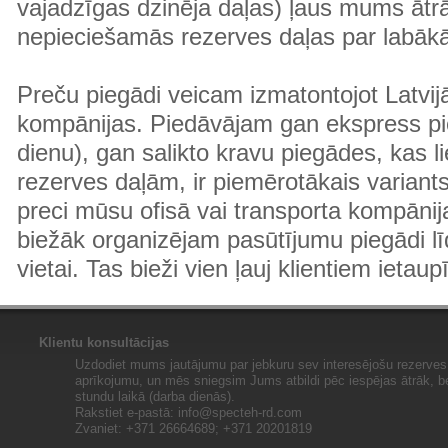
vajadzīgas dzinēja daļas) ļaus mums ātr
nepieciešamās rezerves daļas par labā
Preču piegādi veicam izmatontojot Latvij
kompānijas. Piedāvājam gan ekspress pi
dienu), gan salikto kravu piegādes, kas
rezerves daļām, ir piemērotākais variants
preci mūsu ofisā vai transporta kompānija
biežāk organizējam pasūtījumu piegādi lī
vietai. Tas bieži vien ļauj klientiem ietaup
Klientu konsultācijas
Uzdodiet mums jautājumu par jebkuru sev interesējošu rezerves 
aprīkojumu, un mēs sniegsim Jums atbildi pēc iespējas ātrāk, b
stundu laikā (darba dienās).
Rakstiet e-pastā:
info@specteh-rd.com
Zvaniet: +371 26664689; +371 20201819