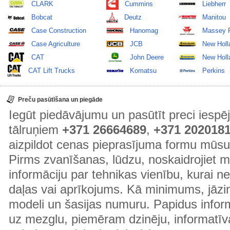
CLARK
Cummins
Liebherr
Bobcat
Deutz
Manitou
Case Construction
Hanomag
Massey 
Case Agriculture
JCB
New Holl
CAT
John Deere
New Holla
CAT Lift Trucks
Komatsu
Perkins
Preču pasūtīšana un piegāde
Iegūt piedāvājumu un pasūtīt preci ies
tālruņiem
+371 26664689
,
+371 202018
aizpildot cenas pieprasījuma formu mūsu
Pirms zvanīšanas, lūdzu, noskaidrojiet 
informāciju par tehnikas vienību, kurai 
daļas vai aprīkojums. Kā minimums, jāzin
modeli un šasijas numuru. Papidus informā
uz mezglu, piemēram dzinēju, informatīv