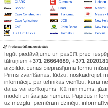
CLARK
Cummins
Liebherr
Bobcat
Deutz
Manitou
Case Construction
Hanomag
Massey 
Case Agriculture
JCB
New Holl
CAT
John Deere
New Holla
CAT Lift Trucks
Komatsu
Perkins
Preču pasūtīšana un piegāde
Iegūt piedāvājumu un pasūtīt preci ies
tālruņiem
+371 26664689
,
+371 202018
aizpildot cenas pieprasījuma formu mūsu
Pirms zvanīšanas, lūdzu, noskaidrojiet 
informāciju par tehnikas vienību, kurai 
daļas vai aprīkojums. Kā minimums, jāzin
modeli un šasijas numuru. Papidus informā
uz mezglu, piemēram dzinēju, informatīv