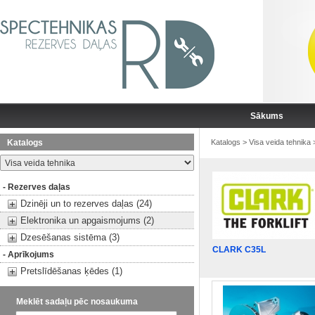
Sākums
Katalogs
Katalogs
>
Visa veida tehnika
- Rezerves daļas
Dzinēji un to rezerves daļas (24)
Elektronika un apgaismojums (2)
Dzesēšanas sistēma (3)
CLARK C35L
- Aprīkojums
Pretslīdēšanas ķēdes (1)
Meklēt sadaļu pēc nosaukuma