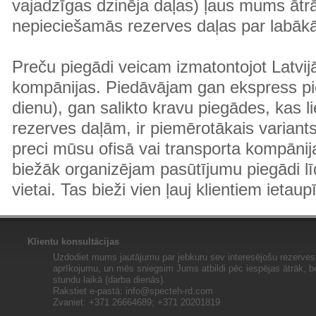
vajadzīgas dzinēja daļas) ļaus mums ātr
nepieciešamās rezerves daļas par labā
Preču piegādi veicam izmatontojot Latvij
kompānijas. Piedāvājam gan ekspress pi
dienu), gan salikto kravu piegādes, kas
rezerves daļām, ir piemērotākais variants
preci mūsu ofisā vai transporta kompānija
biežāk organizējam pasūtījumu piegādi lī
vietai. Tas bieži vien ļauj klientiem ietaup
Klientu konsultācijas
Uzdodiet mums jautājumu par jebkuru sev interesējošu rezerves 
aprīkojumu, un mēs sniegsim Jums atbildi pēc iespējas ātrāk, b
stundu laikā (darba dienās).
Rakstiet e-pastā:
info@specteh-rd.com
Zvaniet: +371 26664689; +371 20201819