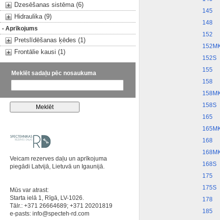
Dzesēšanas sistēma (6)
145
Hidraulika (9)
148
- Aprīkojums
152
Pretslīdēšanas ķēdes (1)
152M
Frontālie kausi (1)
152S
155
Meklēt sadaļu pēc nosaukuma
158
158M
158S
165
165M
168
168M
Veicam rezerves daļu un aprīkojuma
168S
piegādi Latvijā, Lietuvā un Igaunijā.
175
175S
Mūs var atrast:
Starta ielā 1, Rīgā, LV-1026.
178
Tālr.: +371 26664689; +371 20201819
185
e-pasts:
info@specteh-rd.com