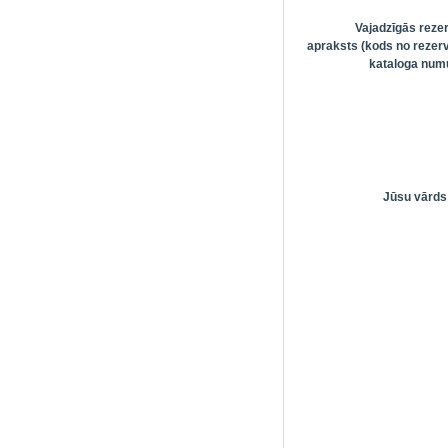
Vajadzīgās reze
apraksts (kods no rezerv
kataloga numu
Jūsu vārds