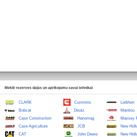
Meklē rezerves daļas un aprīkojumu savai tehnikai
CLARK
Cummins
Liebherr
Bobcat
Deutz
Manitou
Case Construction
Hanomag
Massey 
Case Agriculture
JCB
New Holl
CAT
John Deere
New Holla