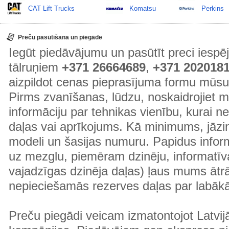
CAT Lift Trucks
Komatsu
Perkins
Preču pasūtīšana un piegāde
Iegūt piedāvājumu un pasūtīt preci ies
tālruņiem
+371 26664689
,
+371 202018
aizpildot cenas pieprasījuma formu mūsu
Pirms zvanīšanas, lūdzu, noskaidrojiet 
informāciju par tehnikas vienību, kurai 
daļas vai aprīkojums. Kā minimums, jāzin
modeli un šasijas numuru. Papidus informā
uz mezglu, piemēram dzinēju, informatīv
vajadzīgas dzinēja daļas) ļaus mums ātr
nepieciešamās rezerves daļas par labā
Preču piegādi veicam izmatontojot Latvij