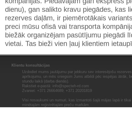
kompānijas. Piedāvājam gan ekspress pi
dienu), gan salikto kravu piegādes, kas
rezerves daļām, ir piemērotākais variants
preci mūsu ofisā vai transporta kompānija
biežāk organizējam pasūtījumu piegādi lī
vietai. Tas bieži vien ļauj klientiem ietaup
Klientu konsultācijas
Uzdodiet mums jautājumu par jebkuru sev interesējošu rezerves 
aprīkojumu, un mēs sniegsim Jums atbildi pēc iespējas ātrāk, b
stundu laikā (darba dienās).
Rakstiet e-pastā:
info@specteh-rd.com
Zvaniet: +371 26664689; +371 20201819
Visi nosaukumi un numuri, kas izmantoti šajā mājas lapā ir tika
minētajām reģistrētajām preču markām.