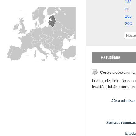
188
20
20B
20C
Pasūtīšana
Cenas pieprasījuma
Lūdzu, aizpildiet šo cen
kvalitāti, labāko cenu u
Jūsu tehnikas
Sērijas / rūpnīc
Izlai