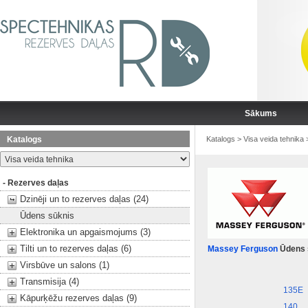
Sākums
Katalogs
Katalogs
>
Visa veida tehnika
- Rezerves daļas
Dzinēji un to rezerves daļas (24)
Ūdens sūknis
Elektronika un apgaismojums (3)
Tilti un to rezerves daļas (6)
Massey Ferguson
Ūdens 
Virsbūve un salons (1)
Transmisija (4)
135E
Kāpurķēžu rezerves daļas (9)
140