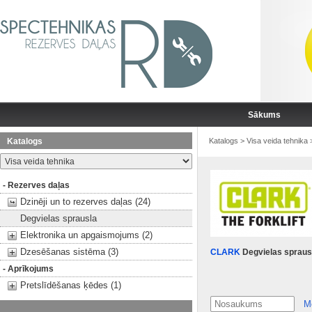
Sākums
Katalogs
Katalogs
>
Visa veida tehnika
- Rezerves daļas
Dzinēji un to rezerves daļas (24)
Degvielas sprausla
Elektronika un apgaismojums (2)
Dzesēšanas sistēma (3)
CLARK
Degvielas spraus
- Aprīkojums
Pretslīdēšanas ķēdes (1)
M