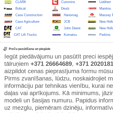
CLARK
Cummins
Liebherr
Bobcat
Deutz
Manitou
Case Construction
Hanomag
Massey 
Case Agriculture
JCB
New Holl
CAT
John Deere
New Holla
CAT Lift Trucks
Komatsu
Perkins
Preču pasūtīšana un piegāde
Iegūt piedāvājumu un pasūtīt preci ies
tālruņiem
+371 26664689
,
+371 202018
aizpildot cenas pieprasījuma formu mūsu
Pirms zvanīšanas, lūdzu, noskaidrojiet 
informāciju par tehnikas vienību, kurai 
daļas vai aprīkojums. Kā minimums, jāzin
modeli un šasijas numuru. Papidus informā
uz mezglu, piemēram dzinēju, informatīv