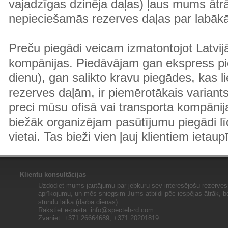
vajadzīgas dzinēja daļas) ļaus mums ātr
nepieciešamās rezerves daļas par labā
Preču piegādi veicam izmatontojot Latvij
kompānijas. Piedāvājam gan ekspress pi
dienu), gan salikto kravu piegādes, kas
rezerves daļām, ir piemērotākais variants
preci mūsu ofisā vai transporta kompānija
biežāk organizējam pasūtījumu piegādi lī
vietai. Tas bieži vien ļauj klientiem ietaup
Klientu konsultācijas
Uzdodiet mums jautājumu par jebkuru sev interesējošu rezerves 
aprīkojumu, un mēs sniegsim Jums atbildi pēc iespējas ātrāk, b
stundu laikā (darba dienās).
Rakstiet e-pastā:
info@specteh-rd.com
Zvaniet: +371 26664689; +371 20201819