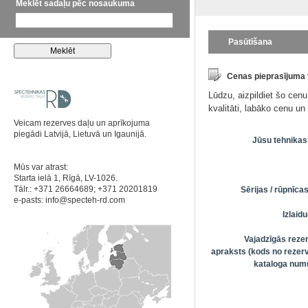
Meklēt sadaļu pēc nosaukuma
Pasūtīšana
Cenas pieprasījuma
Lūdzu, aizpildiet šo cen
kvalitāti, labāko cenu u
Veicam rezerves daļu un aprīkojuma
piegādi Latvijā, Lietuvā un Igaunijā.
Jūsu tehnikas
Mūs var atrast:
Starta ielā 1, Rīgā, LV-1026.
Tālr.: +371 26664689; +371 20201819
Sērijas / rūpnīc
e-pasts:
info@specteh-rd.com
Izlai
Vajadzīgās reze
apraksts (kods no rezerv
kataloga numu