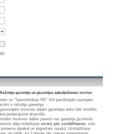
(0)
Ražotāju garantija un garantijas apkalpošanas serviss
isām no "Spectehnikas RD" SIA pasūtītajām jaunajām
ecēm ir ražotāju garantija.
jaunotajām rezerves daļām garantijas laiks tiek norādīts
trā piedāvājumā atsevišķi.
etotām rezerves daļām parasti nav garantija (ja lietotā
zerves daļa nedarbojas
uzreiz pēc uzstādīšanas
, mēs
 pieņema atpakaļ un atgriežam naudu). Uzstādīšana
veic ne vēlāk, kā 3 dienas pēc preces saņemšanas.