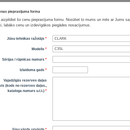
nas pieprasījuma forma
 aizpildiet šo cenu pieprasījuma formu. Nosūtiet to mums un mēs ar Jums saz
āti, labāko cenu un izdevīgākos piegādes nosacījumus.
Jūsu tehnikas ražotājs
*
Modelis
*
Sērijas / rūpnīcas numurs
*
Izlaiduma gads
*
Vajadzīgās rezerves daļas
ts (kods no rezerves daļas.,
kataloga numurs u.t.t.)
*
Jūsu vārds uzvārds
*