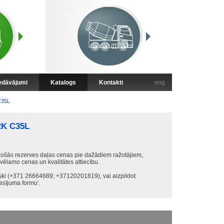
iedāvājumi
Katalogs
Kontakti
eng
35L
K C35L
ošās rezerves daļas cenas pie dažādiem ražotājiem,
 vēlamo cenas un kvalitātes attiecību.
iski (+371 26664689; +37120201819), vai aizpildot
sījuma formu’.