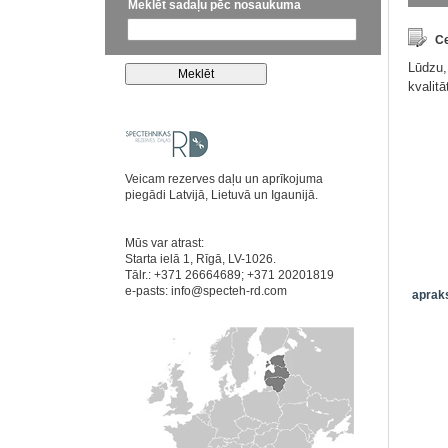
Meklēt sadaļu pēc nosaukuma
Ce
Lūdzu,
kvalit
Veicam rezerves daļu un aprīkojuma
piegādi Latvijā, Lietuvā un Igaunijā.
Mūs var atrast:
Starta ielā 1, Rīgā, LV-1026.
Tālr.: +371 26664689; +371 20201819
e-pasts:
info@specteh-rd.com
apraks