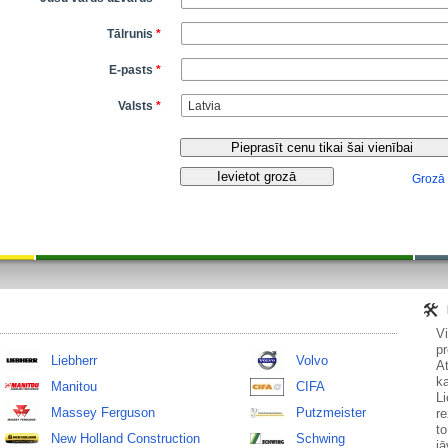
Tālrunis
*
E-pasts
*
Valsts
*
Grozā
V
pr
Liebherr
Volvo
At
ka
Manitou
CIFA
Li
Massey Ferguson
Putzmeister
re
to
New Holland Construction
Schwing
jā