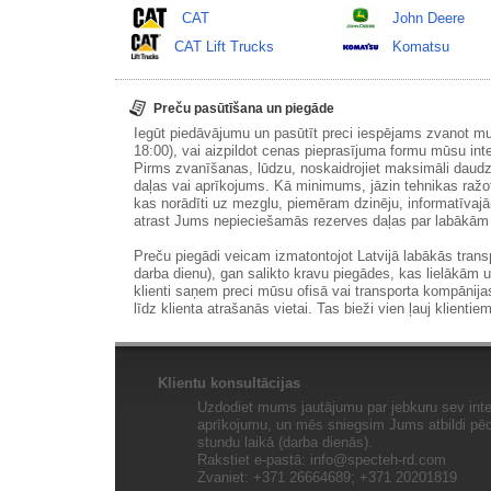
CAT
John Deere
CAT Lift Trucks
Komatsu
Preču pasūtīšana un piegāde
Iegūt piedāvājumu un pasūtīt preci iespējams zvanot m
18:00), vai aizpildot cenas pieprasījuma formu mūsu int
Pirms zvanīšanas, lūdzu, noskaidrojiet maksimāli daudz
daļas vai aprīkojums. Kā minimums, jāzin tehnikas ražot
kas norādīti uz mezglu, piemēram dzinēju, informatīvaj
atrast Jums nepieciešamās rezerves daļas par labākā
Preču piegādi veicam izmatontojot Latvijā labākās tran
darba dienu), gan salikto kravu piegādes, kas lielākām 
klienti saņem preci mūsu ofisā vai transporta kompānija
līdz klienta atrašanās vietai. Tas bieži vien ļauj klientiem
Klientu konsultācijas
Uzdodiet mums jautājumu par jebkuru sev inte
aprīkojumu, un mēs sniegsim Jums atbildi pēc 
stundu laikā (darba dienās).
Rakstiet e-pastā:
info@specteh-rd.com
Zvaniet: +371 26664689; +371 20201819