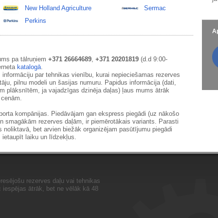
New Holland Agriculture
Sermac
Perkins
Ap
ums pa tālruņiem
+371 26664689
,
+371 20201819
(d.d 9:00-
erneta
katalogā
.
 informāciju par tehnikas vienību, kurai nepieciešamas rezerves
āju, pilnu modeli un šasijas numuru. Papidus informācija (dati,
ām plāksnītēm, ja vajadzīgas dzinēja daļas) ļaus mums ātrāk
m cenām.
sporta kompānijas. Piedāvājam gan ekspress piegādi (uz nākošo
un smagākām rezerves daļām, ir piemērotākais variants. Parasti
s noliktavā, bet arvien biežāk organizējam pasūtījumu piegādi
 ietaupīt laiku un līdzekļus.
resējošu rezerves daļu vai tehnikas
iespējas ātrāk, bet ne vēlāk kā 48