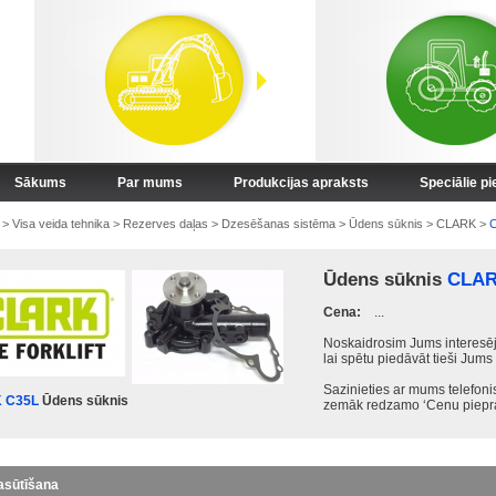
Sākums
Par mums
Produkcijas apraksts
Speciālie p
>
Visa veida tehnika
>
Rezerves daļas
>
Dzesēšanas sistēma
>
Ūdens sūknis
>
CLARK
>
C
Ūdens sūknis
CLAR
Cena:
...
Noskaidrosim Jums interesēj
lai spētu piedāvāt tieši Jums
Sazinieties ar mums telefon
 C35L
Ūdens sūknis
zemāk redzamo ‘Cenu piepra
asūtīšana