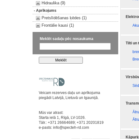
Hidraulika (9)
- Aprīkojums
Elektr
Pretslīdēšanas ķēdes (1)
Frontālie kausi (1)
Aku
Meklēt sadaļu pēc nosaukuma
Tilti un
bre
Bre
Virsbūv
Sēd
Veicam rezerves daļu un aprīkojuma
piegādi Latvijā, Lietuvā un Igaunijā.
Transmi
Ātr
Mūs var atrast:
Starta ielā 1, Rīgā, LV-1026.
Ātr
Tālr.: +371 26664689; +371 20201819
e-pasts:
info@specteh-rd.com
Kāpurķ