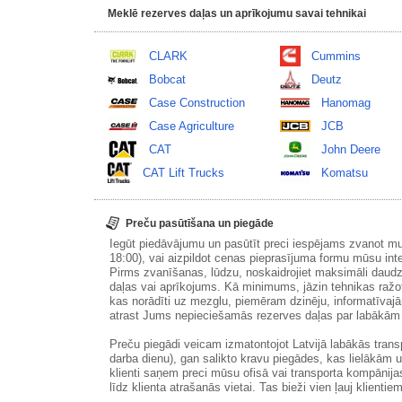
Meklē rezerves daļas un aprīkojumu savai tehnikai
CLARK
Cummins
Bobcat
Deutz
Case Construction
Hanomag
Case Agriculture
JCB
CAT
John Deere
CAT Lift Trucks
Komatsu
Preču pasūtīšana un piegāde
Iegūt piedāvājumu un pasūtīt preci iespējams zvanot m
18:00), vai aizpildot cenas pieprasījuma formu mūsu int
Pirms zvanīšanas, lūdzu, noskaidrojiet maksimāli daudz
daļas vai aprīkojums. Kā minimums, jāzin tehnikas ražot
kas norādīti uz mezglu, piemēram dzinēju, informatīvaj
atrast Jums nepieciešamās rezerves daļas par labākā
Preču piegādi veicam izmatontojot Latvijā labākās tran
darba dienu), gan salikto kravu piegādes, kas lielākām 
klienti saņem preci mūsu ofisā vai transporta kompānija
līdz klienta atrašanās vietai. Tas bieži vien ļauj klientiem