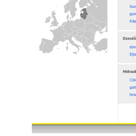
Gum
gum
Kāp
Dzesēš
dze
Eļļa
Hidraul
Cil
gai
hira