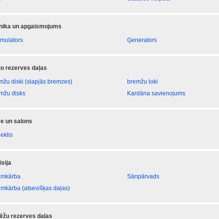
onika un apgaismojums
mulators
Ģenerators
 to rezerves daļas
mžu diski (slapjās bremzes)
bremžu loki
mžu disks
Kardāna savienojums
e un salons
eklis
sija
umkārba
Sānpārvads
umkārba (atsevišķas daļas)
ēžu rezerves daļas