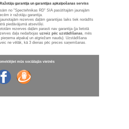
Ražotāju garantija un garantijas apkalpošanas serviss
isām no "Spectehnikas RD" SIA pasūtītajām jaunajām
ecēm ir ražotāju garantija.
jaunotajām rezerves daļām garantijas laiks tiek norādīts
trā piedāvājumā atsevišķi.
etotām rezerves daļām parasti nav garantija (ja lietotā
zerves daļa nedarbojas
uzreiz pēc uzstādīšanas
, mēs
 pieņema atpakaļ un atgriežam naudu). Uzstādīšana
veic ne vēlāk, kā 3 dienas pēc preces saņemšanas.
meklējiet mūs sociālajās vietnēs