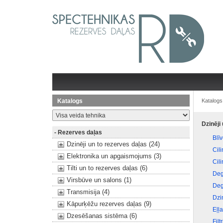
Katalogs
Katalogs
Dzinēji
- Rezerves daļas
Blī
Dzinēji un to rezerves daļas (24)
Cil
Elektronika un apgaismojums (3)
Cili
Tilti un to rezerves daļas (6)
Deg
Virsbūve un salons (1)
Deg
Transmisija (4)
Dzi
Kāpurķēžu rezerves daļas (9)
Eļļ
Dzesēšanas sistēma (6)
Filtr