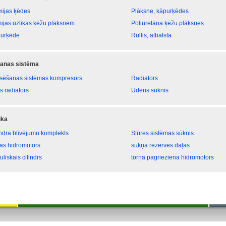
ijas ķēdes
Plāksne, kāpurķēdes
ijas uzlikas ķēžu plāksnēm
Poliuretāna ķēžu plāksnes
urķēde
Rullis, atbalsta
anas sistēma
sēšanas sistēmas kompresors
Radiators
s radiators
Ūdens sūknis
ika
indra blīvējumu komplekts
Stūres sistēmas sūknis
tas hidromotors
sūkņa rezerves daļas
uliskais cilindrs
torņa pagrieziena hidromotors