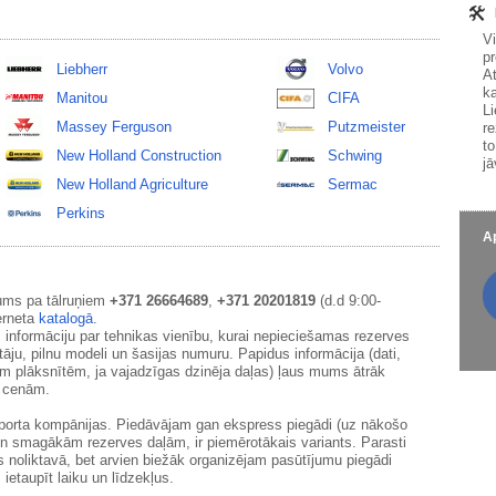
V
pr
Liebherr
Volvo
At
ka
Manitou
CIFA
Li
Massey Ferguson
Putzmeister
re
to
New Holland Construction
Schwing
jā
New Holland Agriculture
Sermac
Perkins
Ap
ums pa tālruņiem
+371 26664689
,
+371 20201819
(d.d 9:00-
erneta
katalogā
.
 informāciju par tehnikas vienību, kurai nepieciešamas rezerves
āju, pilnu modeli un šasijas numuru. Papidus informācija (dati,
ām plāksnītēm, ja vajadzīgas dzinēja daļas) ļaus mums ātrāk
m cenām.
sporta kompānijas. Piedāvājam gan ekspress piegādi (uz nākošo
un smagākām rezerves daļām, ir piemērotākais variants. Parasti
s noliktavā, bet arvien biežāk organizējam pasūtījumu piegādi
 ietaupīt laiku un līdzekļus.