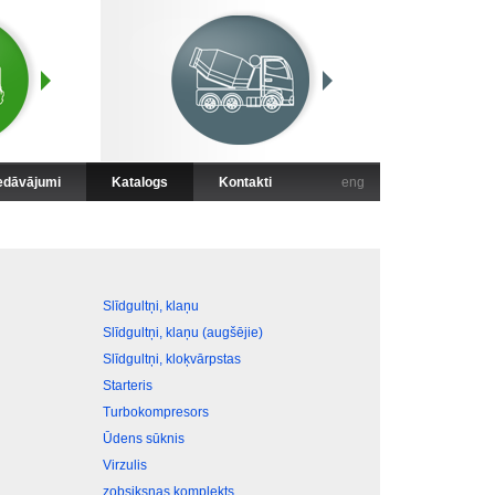
iedāvājumi
Katalogs
Kontakti
eng
Slīdgultņi, klaņu
Slīdgultņi, klaņu (augšējie)
Slīdgultņi, kloķvārpstas
Starteris
Turbokompresors
Ūdens sūknis
Virzulis
zobsiksnas komplekts