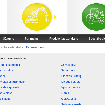
Sākums
Par mums
Produkcijas apraksts
Speciālie p
>
Visa veida tehnika
>
Rezerves daļas
 un to rezerves daļas
vējumu komplekts
Galvas blīve
indra galva
Ģenerators
ndrs
Gredzeni, virzuļu
vielas smidzinātājs
Ieplūdes vārsts
vielas sprausla
Izplūdes vārsts
nēja bloks
Klanis
as sūknis
Kloķvārpsta
i
Sadales vārpsta