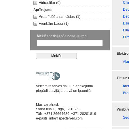
Hidraulika (9)
Cili
Deg
- Aprīkojums
Pretslīdēšanas ķēdes (1)
Deg
Frontālie kausi (1)
Dzi
Eļļ
Meklēt sadaļu pēc nosaukuma
Filtr
Elektr
Aku
Tilti un
Veicam rezerves daļu un aprīkojuma
bre
piegādi Latvijā, Lietuvā un Igaunijā.
Bre
Mūs var atrast:
Starta ielā 1, Rīgā, LV-1026.
Virsbūv
Tālr.: +371 26664689; +371 20201819
Sēd
e-pasts:
info@specteh-rd.com