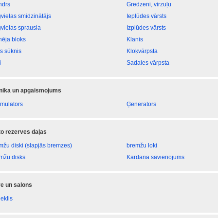
ndrs
Gredzeni, virzuļu
vielas smidzinātājs
Ieplūdes vārsts
vielas sprausla
Izplūdes vārsts
nēja bloks
Klanis
as sūknis
Kloķvārpsta
i
Sadales vārpsta
onika un apgaismojums
mulators
Ģenerators
 to rezerves daļas
mžu diski (slapjās bremzes)
bremžu loki
mžu disks
Kardāna savienojums
e un salons
eklis