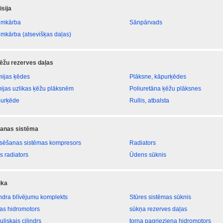
sija
umkārba
Sānpārvads
umkārba (atsevišķas daļas)
ēžu rezerves daļas
ijas ķēdes
Plāksne, kāpurķēdes
ijas uzlikas ķēžu plāksnēm
Poliuretāna ķēžu plāksnes
urķēde
Rullis, atbalsta
anas sistēma
sēšanas sistēmas kompresors
Radiators
s radiators
Ūdens sūknis
ika
indra blīvējumu komplekts
Stūres sistēmas sūknis
tas hidromotors
sūkņa rezerves daļas
uliskais cilindrs
torņa pagrieziena hidromotors