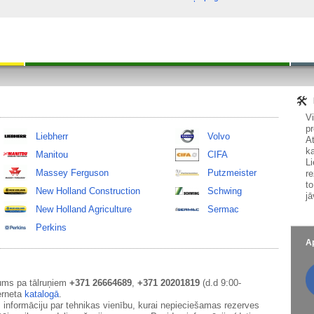
V
pr
Liebherr
Volvo
At
ka
Manitou
CIFA
Li
Massey Ferguson
Putzmeister
re
to
New Holland Construction
Schwing
jā
New Holland Agriculture
Sermac
Perkins
Ap
ums pa tālruņiem
+371 26664689
,
+371 20201819
(d.d 9:00-
erneta
katalogā
.
 informāciju par tehnikas vienību, kurai nepieciešamas rezerves