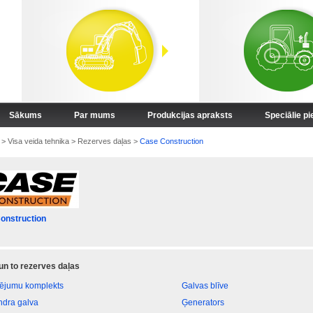
Sākums
Par mums
Produkcijas apraksts
Speciālie p
>
Visa veida tehnika
>
Rezerves daļas
>
Case Construction
onstruction
 un to rezerves daļas
vējumu komplekts
Galvas blīve
indra galva
Ģenerators