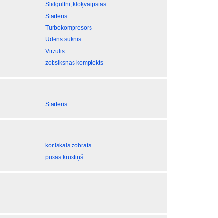
Slīdgultņi, kloķvārpstas
Starteris
Turbokompresors
Ūdens sūknis
Virzulis
zobsiksnas komplekts
Starteris
koniskais zobrats
pusas krustiņš