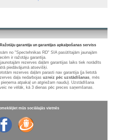
Ražotāju garantija un garantijas apkalpošanas serviss
isām no "Spectehnikas RD" SIA pasūtītajām jaunajām
ecēm ir ražotāju garantija.
jaunotajām rezerves daļām garantijas laiks tiek norādīts
trā piedāvājumā atsevišķi.
etotām rezerves daļām parasti nav garantija (ja lietotā
zerves daļa nedarbojas
uzreiz pēc uzstādīšanas
, mēs
 pieņema atpakaļ un atgriežam naudu). Uzstādīšana
veic ne vēlāk, kā 3 dienas pēc preces saņemšanas.
meklējiet mūs sociālajās vietnēs