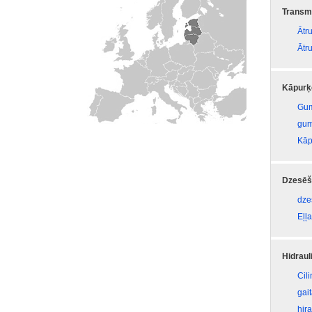
Transmi
Ātr
Ātr
Kāpurķ
Gum
gum
Kāp
Dzesēš
dze
Eļļa
Hidraul
Cil
gai
hira