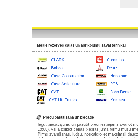
Meklē rezerves daļas un aprīkojumu savai tehnikai
CLARK
Cummins
Bobcat
Deutz
Case Construction
Hanomag
Case Agriculture
JCB
CAT
John Deere
CAT Lift Trucks
Komatsu
Preču pasūtīšana un piegāde
Iegūt piedāvājumu un pasūtīt preci iespējams zvanot m
18:00), vai aizpildot cenas pieprasījuma formu mūsu int
Pirms zvanīšanas, lūdzu, noskaidrojiet maksimāli daudz