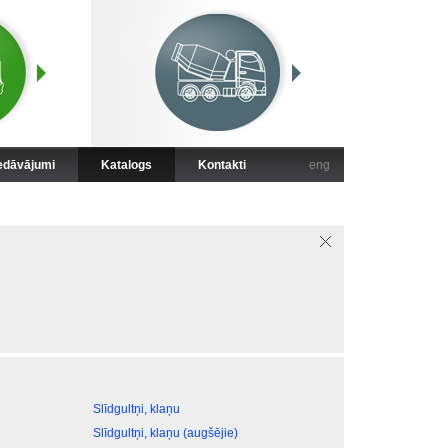
iedāvājumi
Katalogs
Kontakti
eng
Slīdgultņi, klaņu
Slīdgultņi, klaņu (augšējie)