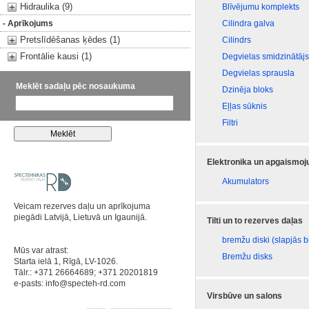
Hidraulika (9)
Blīvējumu komplekts
- Aprīkojums
Cilindra galva
Pretslīdēšanas ķēdes (1)
Cilindrs
Frontālie kausi (1)
Degvielas smidzinātājs
Degvielas sprausla
Meklēt sadaļu pēc nosaukuma
Dzinēja bloks
Eļļas sūknis
Filtri
Elektronika un apgaismo
Akumulators
Veicam rezerves daļu un aprīkojuma
piegādi Latvijā, Lietuvā un Igaunijā.
Tilti un to rezerves daļas
bremžu diski (slapjās 
Mūs var atrast:
Bremžu disks
Starta ielā 1, Rīgā, LV-1026.
Tālr.: +371 26664689; +371 20201819
e-pasts:
info@specteh-rd.com
Virsbūve un salons