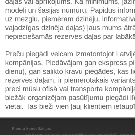
daļas vai aprīkojums. Kā minimums, jāzin
modeli un šasijas numuru. Papidus informā
uz mezglu, piemēram dzinēju, informatīv
vajadzīgas dzinēja daļas) ļaus mums ātr
nepieciešamās rezerves daļas par labā
Preču piegādi veicam izmatontojot Latvij
kompānijas. Piedāvājam gan ekspress pi
dienu), gan salikto kravu piegādes, kas
rezerves daļām, ir piemērotākais variants
preci mūsu ofisā vai transporta kompānija
biežāk organizējam pasūtījumu piegādi lī
vietai. Tas bieži vien ļauj klientiem ietaup
Klientu konsultācijas