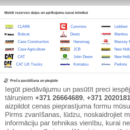
Meklē rezerves daļas un aprīkojumu savai tehnikai
CLARK
Cummins
Liebherr
Bobcat
Deutz
Manitou
Case Construction
Hanomag
Massey 
Case Agriculture
JCB
New Holl
CAT
John Deere
New Holla
CAT Lift Trucks
Komatsu
Perkins
Preču pasūtīšana un piegāde
Iegūt piedāvājumu un pasūtīt preci ies
tālruņiem
+371 26664689
,
+371 202018
aizpildot cenas pieprasījuma formu mūsu
Pirms zvanīšanas, lūdzu, noskaidrojiet 
informāciju par tehnikas vienību, kurai 