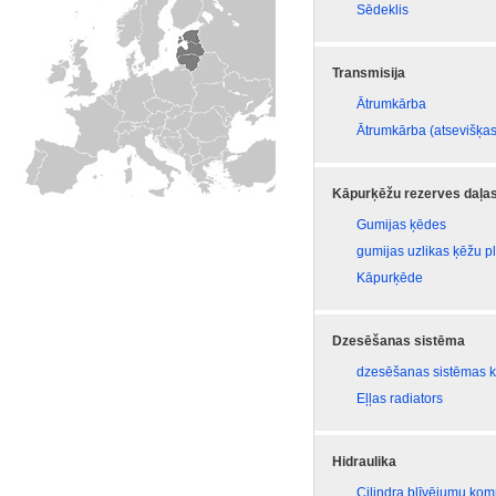
Sēdeklis
Transmisija
Ātrumkārba
Ātrumkārba (atsevišķas
Kāpurķēžu rezerves daļa
Gumijas ķēdes
gumijas uzlikas ķēžu 
Kāpurķēde
Dzesēšanas sistēma
dzesēšanas sistēmas 
Eļļas radiators
Hidraulika
Cilindra blīvējumu kom