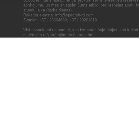
Uzdodiet mums jautājumu par jebkuru sev interesējošu rezerves 
aprīkojumu, un mēs sniegsim Jums atbildi pēc iespējas ātrāk, b
stundu laikā (darba dienās).
Rakstiet e-pastā:
info@specteh-rd.com
Zvaniet: +371 26664689; +371 20201819
Visi nosaukumi un numuri, kas izmantoti šajā mājas lapā ir tika
minētajām reģistrētajām preču markām.