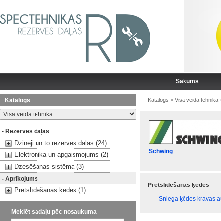
Sākums
Katalogs
Katalogs
>
Visa veida tehnika
- Rezerves daļas
Dzinēji un to rezerves daļas (24)
Schwing
Elektronika un apgaismojums (2)
Dzesēšanas sistēma (3)
- Aprīkojums
Pretslīdēšanas ķēdes
Pretslīdēšanas ķēdes (1)
Sniega ķēdes kravas 
Meklēt sadaļu pēc nosaukuma