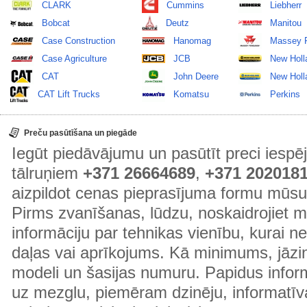
CLARK
Cummins
Liebherr
Bobcat
Deutz
Manitou
Case Construction
Hanomag
Massey 
Case Agriculture
JCB
New Holl
CAT
John Deere
New Holla
CAT Lift Trucks
Komatsu
Perkins
Preču pasūtīšana un piegāde
Iegūt piedāvājumu un pasūtīt preci ies
tālruņiem
+371 26664689
,
+371 202018
aizpildot cenas pieprasījuma formu mūsu
Pirms zvanīšanas, lūdzu, noskaidrojiet 
informāciju par tehnikas vienību, kurai 
daļas vai aprīkojums. Kā minimums, jāzin
modeli un šasijas numuru. Papidus informā
uz mezglu, piemēram dzinēju, informatīv