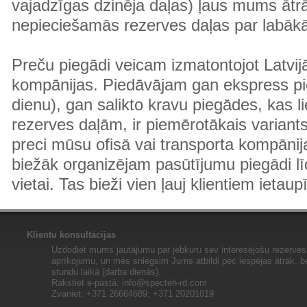
vajadzīgas dzinēja daļas) ļaus mums ātr
nepieciešamās rezerves daļas par labā
Preču piegādi veicam izmatontojot Latvij
kompānijas. Piedāvājam gan ekspress pi
dienu), gan salikto kravu piegādes, kas
rezerves daļām, ir piemērotākais variants
preci mūsu ofisā vai transporta kompānija
biežāk organizējam pasūtījumu piegādi lī
vietai. Tas bieži vien ļauj klientiem ietaup
Klientu konsultācijas
Uzdodiet mums jautājumu par jebkuru sev interesējošu rezerves 
aprīkojumu, un mēs sniegsim Jums atbildi pēc iespējas ātrāk, b
stundu laikā (darba dienās).
Rakstiet e-pastā:
info@specteh-rd.com
Zvaniet: +371 26664689; +371 20201819