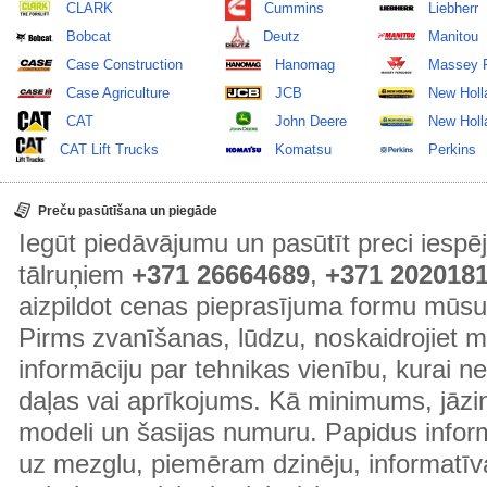
CLARK
Cummins
Liebherr
Bobcat
Deutz
Manitou
Case Construction
Hanomag
Massey 
Case Agriculture
JCB
New Holl
CAT
John Deere
New Holla
CAT Lift Trucks
Komatsu
Perkins
Preču pasūtīšana un piegāde
Iegūt piedāvājumu un pasūtīt preci ies
tālruņiem
+371 26664689
,
+371 202018
aizpildot cenas pieprasījuma formu mūsu
Pirms zvanīšanas, lūdzu, noskaidrojiet 
informāciju par tehnikas vienību, kurai 
daļas vai aprīkojums. Kā minimums, jāzin
modeli un šasijas numuru. Papidus informā
uz mezglu, piemēram dzinēju, informatīv