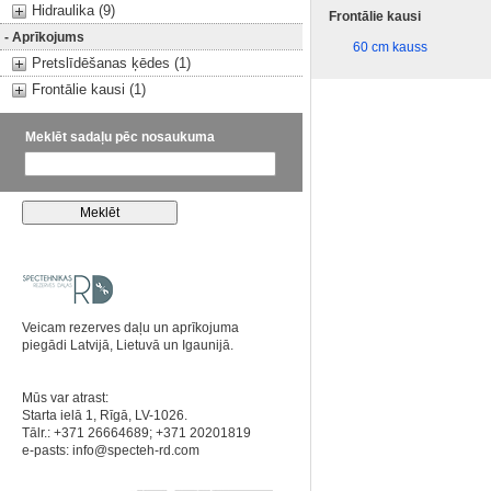
Hidraulika (9)
Frontālie kausi
- Aprīkojums
60 cm kauss
Pretslīdēšanas ķēdes (1)
Frontālie kausi (1)
Meklēt sadaļu pēc nosaukuma
Veicam rezerves daļu un aprīkojuma
piegādi Latvijā, Lietuvā un Igaunijā.
Mūs var atrast:
Starta ielā 1, Rīgā, LV-1026.
Tālr.: +371 26664689; +371 20201819
e-pasts:
info@specteh-rd.com