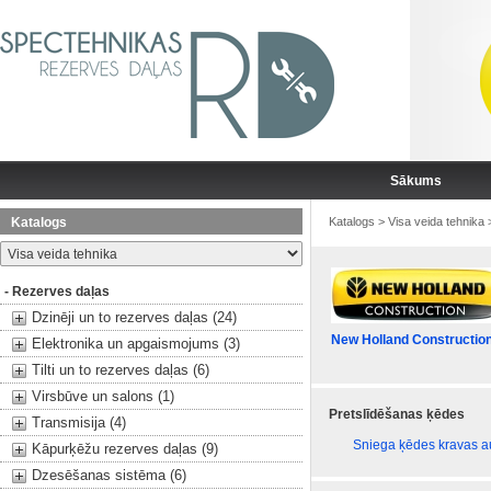
Sākums
Katalogs
Katalogs
>
Visa veida tehnika
- Rezerves daļas
Dzinēji un to rezerves daļas (24)
New Holland Constructio
Elektronika un apgaismojums (3)
Tilti un to rezerves daļas (6)
Virsbūve un salons (1)
Pretslīdēšanas ķēdes
Transmisija (4)
Sniega ķēdes kravas 
Kāpurķēžu rezerves daļas (9)
Dzesēšanas sistēma (6)