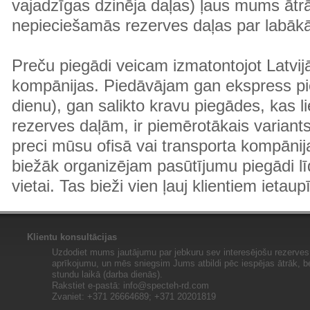
vajadzīgas dzinēja daļas) ļaus mums ātr
nepieciešamās rezerves daļas par labā
Preču piegādi veicam izmatontojot Latvij
kompānijas. Piedāvājam gan ekspress pi
dienu), gan salikto kravu piegādes, kas
rezerves daļām, ir piemērotākais variants
preci mūsu ofisā vai transporta kompānija
biežāk organizējam pasūtījumu piegādi lī
vietai. Tas bieži vien ļauj klientiem ietaup
Klientu konsultācijas
Uzdodiet mums jautājumu par jebkuru sev interesējošu rezerves 
aprīkojumu, un mēs sniegsim Jums atbildi pēc iespējas ātrāk, b
stundu laikā (darba dienās).
Rakstiet e-pastā:
info@specteh-rd.com
Zvaniet: +371 26664689; +371 20201819